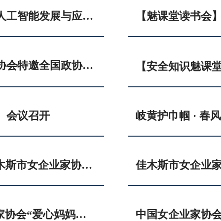
中国女企业家协会举办2026年第二期人工智能发展与应用专题培训班
【学习两会精神】佳木斯市女企业家协会特邀全国政协委员赵坤宇宣讲两会精神
）会议召开
弘扬雷锋精神 • 展现巾帼担当——佳木斯市女企业家协会志愿服务队参加黑龙江省“3·5”学雷锋纪念日主题活动
佳木斯市女企业
聚小善 · 成大爱——佳木斯市女企业家协会“爱心妈妈团”开展春节慰问活动