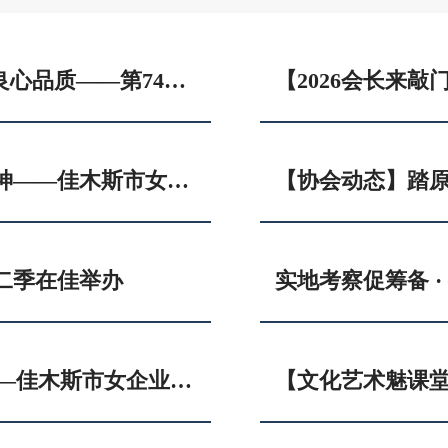
【2026会长来敲门】圣典家装饰 · 做良心品质——第74站走进协会会员单位佳木斯圣典家装饰工程有限公司
【协会动态】弘扬艰苦奋斗的红色精神——佳木斯市女企业家协会参观引汤工程纪念馆
二季在佳举办
凝心聚力启新程 · 携手共进向未来 ——佳木斯市女企业家协会二届八次理事会顺利召开