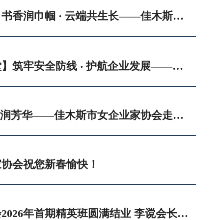
【魅课堂读书会】书香润巾帼 · 云端共生长——佳木斯市女企业家协会开展世界读书日线上经典品读活动
【安全知识魅课堂】筑牢安全防线 ‧ 护航企业发展——佳木斯市女企业家协会开展消防和企业办公安全专题培训活动
岐黄护巾帼 · 春风润芳华——佳木斯市女企业家协会走进市中医医院，共赴健康之约！
家协会祝您新春愉快！
中国女企业家协会2026年首期精英班圆满结业 李谠会长勉励女企业家以终身学习应对时代变革