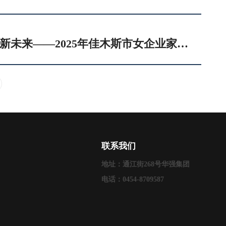
凝聚她时代 ∙ 共创新未来——2025年佳木斯市女企业家协会年会奏响巾帼奋进强音
联系我们
地址：通江街268号华强集团
电话：0454-8709587