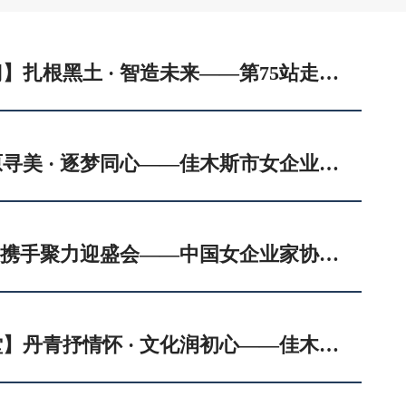
【2026会长来敲门】扎根黑土 · 智造未来——第75站走进协会会员单位佳木斯市嘉富合农业有限公司
【协会动态】踏原寻美 · 逐梦同心——佳木斯市女企业家协会汤原县大美乡村团建活动
实地考察促筹备 · 携手聚力迎盛会——中国女企业家协会秘书长童勇刚莅临我市调研会议筹备工作
【文化艺术魅课堂】丹青抒情怀 · 文化润初心——佳木斯市女企业家协会协组织参观《北方意象•东极朝暾六人美术作品展》