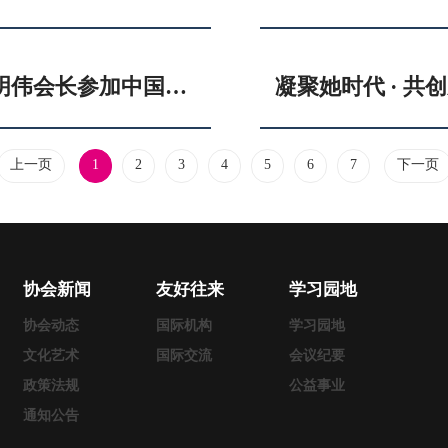
她力量聚琼海 • 新机遇耀自贸——赵明伟会长参加中国女企业家协会会长活动日暨产业对接考察活动
上一页
1
2
3
4
5
6
7
下一页
协会新闻
友好往来
学习园地
协会动态
国际机构
学习园地
文化艺术
国际交流
会议纪要
政策法规
公益事业
通知公告